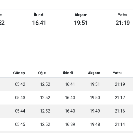
e
İkindi
Akşam
Yatsı
52
16:41
19:51
21:19
Güneş
Öğle
İkindi
Akşam
Yatsı
8
05:42
12:52
16:41
19:51
21:19
0
05:43
12:52
16:40
19:50
21:17
1
05:44
12:52
16:40
19:49
21:16
2
05:45
12:52
16:39
19:48
21:14