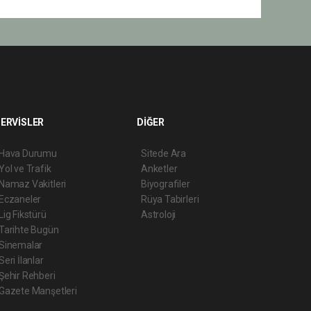
ERVİSLER
DİĞER
Hava Durumu
Sitede Ara
Yol ve Trafik
Anketler
Namaz Vakitleri
Biyografiler
Eczaneler
Rüya Tabirleri
Lig Fikstürü
Astroloji
Tarihte Bugün
Sinemalar
Seri İlanlar
Şehir Rehberi
Gazete Manşetleri