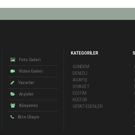
KATEGORİLER
S
Foto Galeri
GÜNDEM
Video Galeri
DENİZLİ
ASAYİŞ
Yazarlar
SİYASET
EĞİTİM
Arşivler
KÜLTÜR
Künyemiz
VEFAT EDENLER
Bize Ulaşın