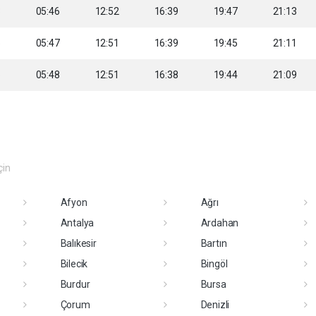
3
05:46
12:52
16:39
19:47
21:13
5
05:47
12:51
16:39
19:45
21:11
6
05:48
12:51
16:38
19:44
21:09
çin
Afyon
Ağrı
Antalya
Ardahan
Balıkesir
Bartın
Bilecik
Bingöl
Burdur
Bursa
Çorum
Denizli