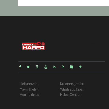
Pro-0.161
Hakkımızda
Kullanım Şartları
Yayın İlkeleri
Whatsapp İhbar
Veri Politikası
Haber Gönder