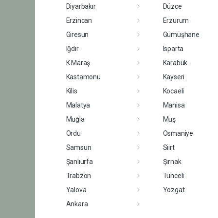
Diyarbakır
Düzce
Erzincan
Erzurum
Giresun
Gümüşhane
Iğdır
Isparta
K.Maraş
Karabük
Kastamonu
Kayseri
Kilis
Kocaeli
Malatya
Manisa
Muğla
Muş
Ordu
Osmaniye
Samsun
Siirt
Şanlıurfa
Şırnak
Trabzon
Tunceli
Yalova
Yozgat
Ankara