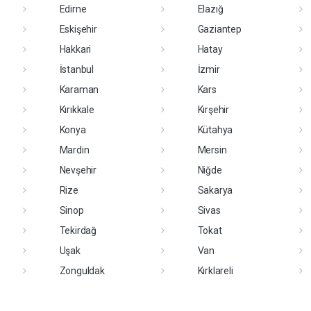
Edirne
Elazığ
Eskişehir
Gaziantep
Hakkari
Hatay
İstanbul
İzmir
Karaman
Kars
Kırıkkale
Kırşehir
Konya
Kütahya
Mardin
Mersin
Nevşehir
Niğde
Rize
Sakarya
Sinop
Sivas
Tekirdağ
Tokat
Uşak
Van
Zonguldak
Kırklareli