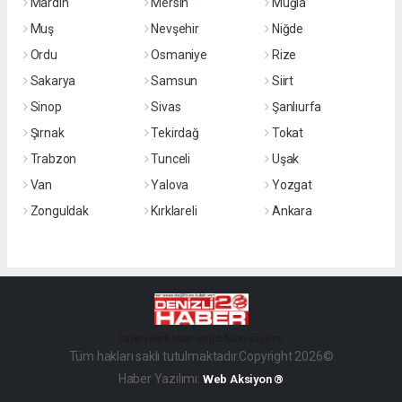
Mardin
Mersin
Muğla
Muş
Nevşehir
Niğde
Ordu
Osmaniye
Rize
Sakarya
Samsun
Siirt
Sinop
Sivas
Şanlıurfa
Şırnak
Tekirdağ
Tokat
Trabzon
Tunceli
Uşak
Van
Yalova
Yozgat
Zonguldak
Kırklareli
Ankara
haber paketi
haber scripti
haber yazılımı
Tüm hakları saklı tutulmaktadır.Copyright 2026©
Haber Yazılımı:
Web Aksiyon ®