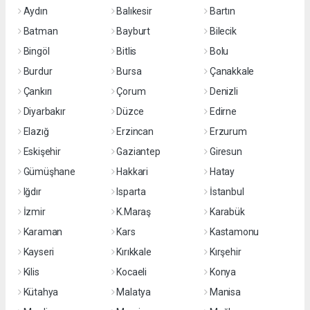
Aydın
Balıkesir
Bartın
Batman
Bayburt
Bilecik
Bingöl
Bitlis
Bolu
Burdur
Bursa
Çanakkale
Çankırı
Çorum
Denizli
Diyarbakır
Düzce
Edirne
Elazığ
Erzincan
Erzurum
Eskişehir
Gaziantep
Giresun
Gümüşhane
Hakkari
Hatay
Iğdır
Isparta
İstanbul
İzmir
K.Maraş
Karabük
Karaman
Kars
Kastamonu
Kayseri
Kırıkkale
Kırşehir
Kilis
Kocaeli
Konya
Kütahya
Malatya
Manisa