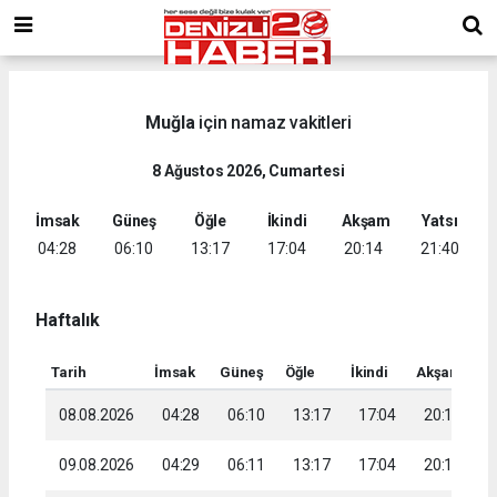
Muğla
için namaz vakitleri
8 Ağustos 2026, Cumartesi
İmsak
Güneş
Öğle
İkindi
Akşam
Yatsı
04:28
06:10
13:17
17:04
20:14
21:40
Haftalık
Tarih
İmsak
Güneş
Öğle
İkindi
Akşam
Ya
08.08.2026
04:28
06:10
13:17
17:04
20:14
2
09.08.2026
04:29
06:11
13:17
17:04
20:13
2