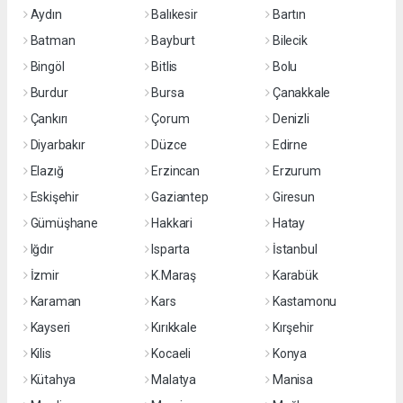
Aydın
Balıkesir
Bartın
Batman
Bayburt
Bilecik
Bingöl
Bitlis
Bolu
Burdur
Bursa
Çanakkale
Çankırı
Çorum
Denizli
Diyarbakır
Düzce
Edirne
Elazığ
Erzincan
Erzurum
Eskişehir
Gaziantep
Giresun
Gümüşhane
Hakkari
Hatay
Iğdır
Isparta
İstanbul
İzmir
K.Maraş
Karabük
Karaman
Kars
Kastamonu
Kayseri
Kırıkkale
Kırşehir
Kilis
Kocaeli
Konya
Kütahya
Malatya
Manisa