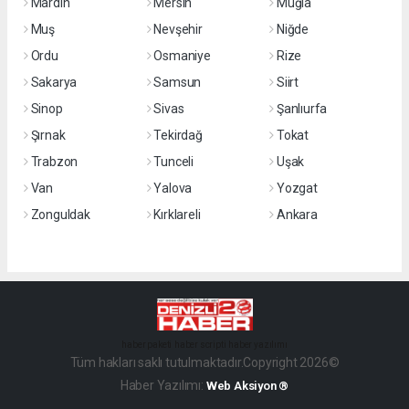
Mardin
Mersin
Muğla
Muş
Nevşehir
Niğde
Ordu
Osmaniye
Rize
Sakarya
Samsun
Siirt
Sinop
Sivas
Şanlıurfa
Şırnak
Tekirdağ
Tokat
Trabzon
Tunceli
Uşak
Van
Yalova
Yozgat
Zonguldak
Kırklareli
Ankara
haber paketi
haber scripti
haber yazılımı
Tüm hakları saklı tutulmaktadır.Copyright 2026©
Haber Yazılımı:
Web Aksiyon ®