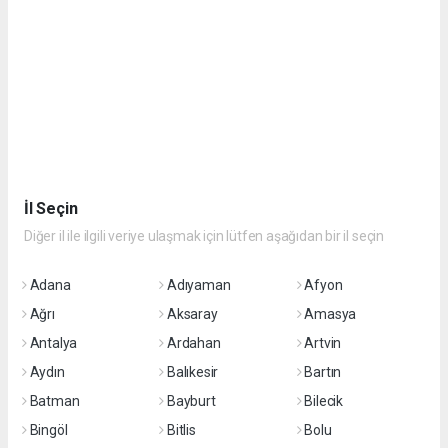
İl Seçin
Diğer il ile ilgili veriye ulaşmak için lütfen aşağıdan bir il seçin
Adana
Adıyaman
Afyon
Ağrı
Aksaray
Amasya
Antalya
Ardahan
Artvin
Aydın
Balıkesir
Bartın
Batman
Bayburt
Bilecik
Bingöl
Bitlis
Bolu