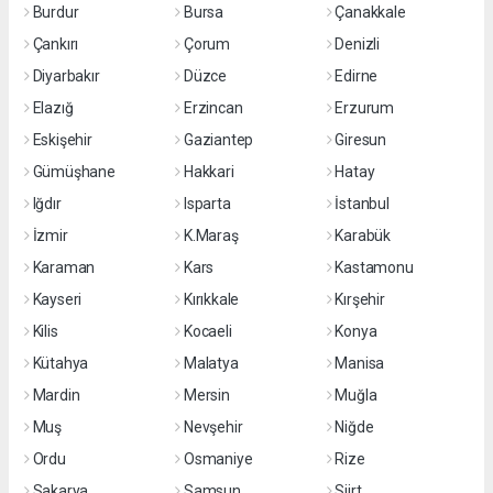
Burdur
Bursa
Çanakkale
Çankırı
Çorum
Denizli
Diyarbakır
Düzce
Edirne
Elazığ
Erzincan
Erzurum
Eskişehir
Gaziantep
Giresun
Gümüşhane
Hakkari
Hatay
Iğdır
Isparta
İstanbul
İzmir
K.Maraş
Karabük
Karaman
Kars
Kastamonu
Kayseri
Kırıkkale
Kırşehir
Kilis
Kocaeli
Konya
Kütahya
Malatya
Manisa
Mardin
Mersin
Muğla
Muş
Nevşehir
Niğde
Ordu
Osmaniye
Rize
Sakarya
Samsun
Siirt