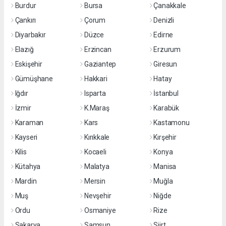
Burdur
Bursa
Çanakkale
Çankırı
Çorum
Denizli
Diyarbakır
Düzce
Edirne
Elazığ
Erzincan
Erzurum
Eskişehir
Gaziantep
Giresun
Gümüşhane
Hakkari
Hatay
Iğdır
Isparta
İstanbul
İzmir
K.Maraş
Karabük
Karaman
Kars
Kastamonu
Kayseri
Kırıkkale
Kırşehir
Kilis
Kocaeli
Konya
Kütahya
Malatya
Manisa
Mardin
Mersin
Muğla
Muş
Nevşehir
Niğde
Ordu
Osmaniye
Rize
Sakarya
Samsun
Siirt