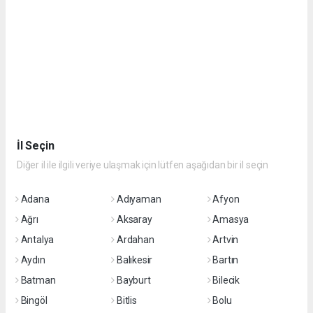
İl Seçin
Diğer il ile ilgili veriye ulaşmak için lütfen aşağıdan bir il seçin
Adana
Adıyaman
Afyon
Ağrı
Aksaray
Amasya
Antalya
Ardahan
Artvin
Aydın
Balıkesir
Bartın
Batman
Bayburt
Bilecik
Bingöl
Bitlis
Bolu