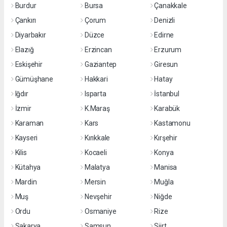
Burdur
Bursa
Çanakkale
Çankırı
Çorum
Denizli
Diyarbakır
Düzce
Edirne
Elazığ
Erzincan
Erzurum
Eskişehir
Gaziantep
Giresun
Gümüşhane
Hakkari
Hatay
Iğdır
Isparta
İstanbul
İzmir
K.Maraş
Karabük
Karaman
Kars
Kastamonu
Kayseri
Kırıkkale
Kırşehir
Kilis
Kocaeli
Konya
Kütahya
Malatya
Manisa
Mardin
Mersin
Muğla
Muş
Nevşehir
Niğde
Ordu
Osmaniye
Rize
Sakarya
Samsun
Siirt