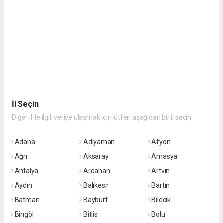
İl Seçin
Diğer il ile ilgili veriye ulaşmak için lütfen aşağıdan bir il seçin
Adana
Adıyaman
Afyon
Ağrı
Aksaray
Amasya
Antalya
Ardahan
Artvin
Aydın
Balıkesir
Bartın
Batman
Bayburt
Bilecik
Bingöl
Bitlis
Bolu