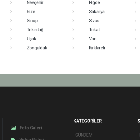
Nevşehir
Niğde
Rize
Sakarya
Sinop
Sivas
Tekirdağ
Tokat
Uşak
Van
Zonguldak
Kırklareli
KATEGORİLER
S
Foto Galeri
GÜNDEM
Video Galeri