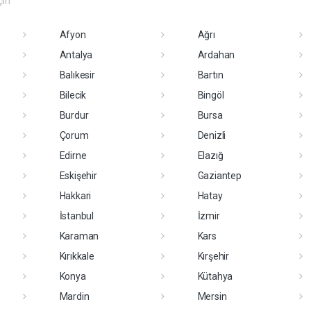
çin
Afyon
Ağrı
Antalya
Ardahan
Balıkesir
Bartın
Bilecik
Bingöl
Burdur
Bursa
Çorum
Denizli
Edirne
Elazığ
Eskişehir
Gaziantep
Hakkari
Hatay
İstanbul
İzmir
Karaman
Kars
Kırıkkale
Kırşehir
Konya
Kütahya
Mardin
Mersin