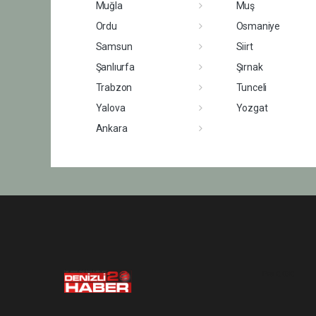
Muğla
Muş
Ordu
Osmaniye
Samsun
Siirt
Şanlıurfa
Şırnak
Trabzon
Tunceli
Yalova
Yozgat
Ankara
Pro-0.030