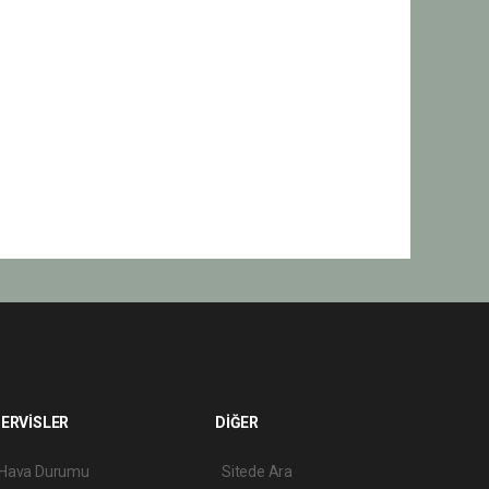
ERVİSLER
DİĞER
Hava Durumu
Sitede Ara