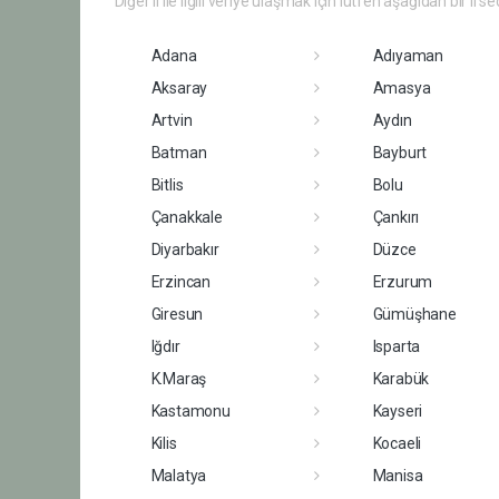
Diğer il ile ilgili veriye ulaşmak için lütfen aşağıdan bir il se
Adana
Adıyaman
Aksaray
Amasya
Artvin
Aydın
Batman
Bayburt
Bitlis
Bolu
Çanakkale
Çankırı
Diyarbakır
Düzce
Erzincan
Erzurum
Giresun
Gümüşhane
Iğdır
Isparta
K.Maraş
Karabük
Kastamonu
Kayseri
Kilis
Kocaeli
Malatya
Manisa