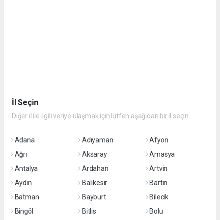
İl Seçin
Diğer il ile ilgili veriye ulaşmak için lütfen aşağıdan bir il seçin
Adana
Adıyaman
Afyon
Ağrı
Aksaray
Amasya
Antalya
Ardahan
Artvin
Aydın
Balıkesir
Bartın
Batman
Bayburt
Bilecik
Bingöl
Bitlis
Bolu