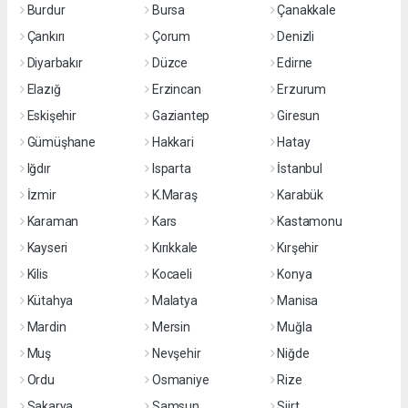
Burdur
Bursa
Çanakkale
Çankırı
Çorum
Denizli
Diyarbakır
Düzce
Edirne
Elazığ
Erzincan
Erzurum
Eskişehir
Gaziantep
Giresun
Gümüşhane
Hakkari
Hatay
Iğdır
Isparta
İstanbul
İzmir
K.Maraş
Karabük
Karaman
Kars
Kastamonu
Kayseri
Kırıkkale
Kırşehir
Kilis
Kocaeli
Konya
Kütahya
Malatya
Manisa
Mardin
Mersin
Muğla
Muş
Nevşehir
Niğde
Ordu
Osmaniye
Rize
Sakarya
Samsun
Siirt