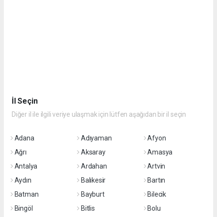
İl Seçin
Diğer il ile ilgili veriye ulaşmak için lütfen aşağıdan bir il seçin
Adana
Adıyaman
Afyon
Ağrı
Aksaray
Amasya
Antalya
Ardahan
Artvin
Aydın
Balıkesir
Bartın
Batman
Bayburt
Bilecik
Bingöl
Bitlis
Bolu