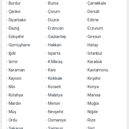
Burdur
Bursa
Çanakkale
Çankırı
Çorum
Denizli
Diyarbakır
Düzce
Edirne
Elazığ
Erzincan
Erzurum
Eskişehir
Gaziantep
Giresun
Gümüşhane
Hakkari
Hatay
Iğdır
Isparta
İstanbul
İzmir
K.Maraş
Karabük
Karaman
Kars
Kastamonu
Kayseri
Kırıkkale
Kırşehir
Kilis
Kocaeli
Konya
Kütahya
Malatya
Manisa
Mardin
Mersin
Muğla
Muş
Nevşehir
Niğde
Ordu
Osmaniye
Rize
Sakarya
Samsun
Siirt