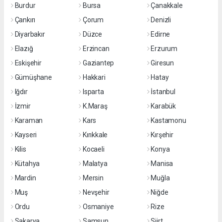
Burdur
Bursa
Çanakkale
Çankırı
Çorum
Denizli
Diyarbakır
Düzce
Edirne
Elazığ
Erzincan
Erzurum
Eskişehir
Gaziantep
Giresun
Gümüşhane
Hakkari
Hatay
Iğdır
Isparta
İstanbul
İzmir
K.Maraş
Karabük
Karaman
Kars
Kastamonu
Kayseri
Kırıkkale
Kırşehir
Kilis
Kocaeli
Konya
Kütahya
Malatya
Manisa
Mardin
Mersin
Muğla
Muş
Nevşehir
Niğde
Ordu
Osmaniye
Rize
Sakarya
Samsun
Siirt