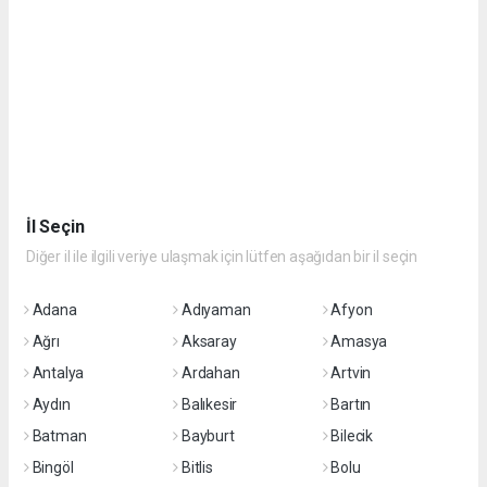
İl Seçin
Diğer il ile ilgili veriye ulaşmak için lütfen aşağıdan bir il seçin
Adana
Adıyaman
Afyon
Ağrı
Aksaray
Amasya
Antalya
Ardahan
Artvin
Aydın
Balıkesir
Bartın
Batman
Bayburt
Bilecik
Bingöl
Bitlis
Bolu