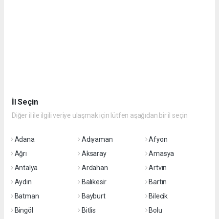
İl Seçin
Diğer il ile ilgili veriye ulaşmak için lütfen aşağıdan bir il seçin
Adana
Adıyaman
Afyon
Ağrı
Aksaray
Amasya
Antalya
Ardahan
Artvin
Aydın
Balıkesir
Bartın
Batman
Bayburt
Bilecik
Bingöl
Bitlis
Bolu