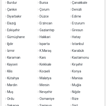
Burdur
Bursa
Çanakkale
Çankırı
Çorum
Denizli
Diyarbakır
Düzce
Edirne
Elazığ
Erzincan
Erzurum
Eskişehir
Gaziantep
Giresun
Gümüşhane
Hakkari
Hatay
Iğdır
Isparta
İstanbul
İzmir
K.Maraş
Karabük
Karaman
Kars
Kastamonu
Kayseri
Kırıkkale
Kırşehir
Kilis
Kocaeli
Konya
Kütahya
Malatya
Manisa
Mardin
Mersin
Muğla
Muş
Nevşehir
Niğde
Ordu
Osmaniye
Rize
Sakarya
Samsun
Siirt