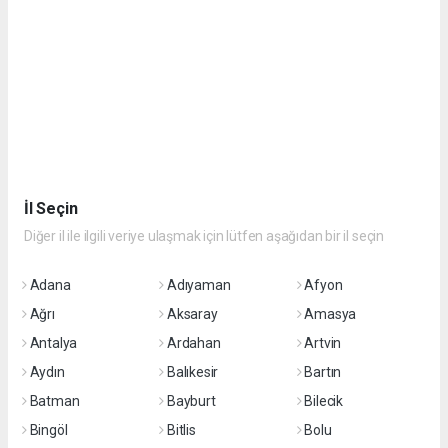
İl Seçin
Diğer il ile ilgili veriye ulaşmak için lütfen aşağıdan bir il seçin
Adana
Adıyaman
Afyon
Ağrı
Aksaray
Amasya
Antalya
Ardahan
Artvin
Aydın
Balıkesir
Bartın
Batman
Bayburt
Bilecik
Bingöl
Bitlis
Bolu