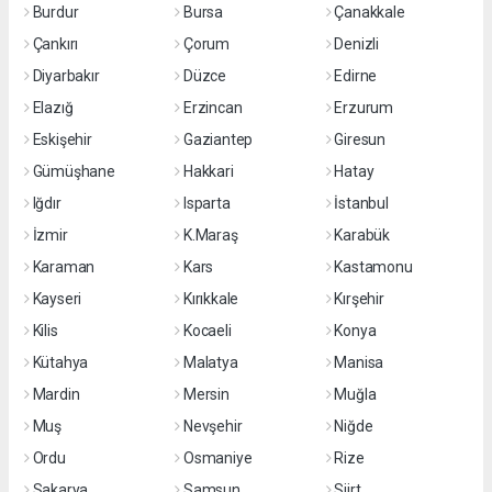
Burdur
Bursa
Çanakkale
Çankırı
Çorum
Denizli
Diyarbakır
Düzce
Edirne
Elazığ
Erzincan
Erzurum
Eskişehir
Gaziantep
Giresun
Gümüşhane
Hakkari
Hatay
Iğdır
Isparta
İstanbul
İzmir
K.Maraş
Karabük
Karaman
Kars
Kastamonu
Kayseri
Kırıkkale
Kırşehir
Kilis
Kocaeli
Konya
Kütahya
Malatya
Manisa
Mardin
Mersin
Muğla
Muş
Nevşehir
Niğde
Ordu
Osmaniye
Rize
Sakarya
Samsun
Siirt