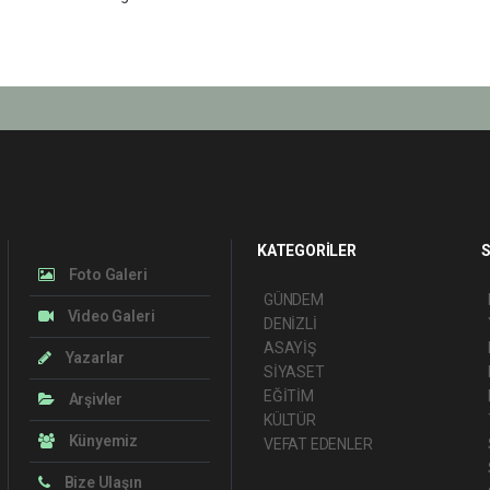
KATEGORİLER
S
Foto Galeri
GÜNDEM
Video Galeri
DENİZLİ
ASAYİŞ
Yazarlar
SİYASET
EĞİTİM
Arşivler
KÜLTÜR
Künyemiz
VEFAT EDENLER
Bize Ulaşın