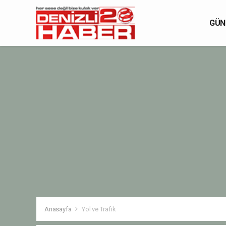
GÜN
Anasayfa
Yol ve Trafik