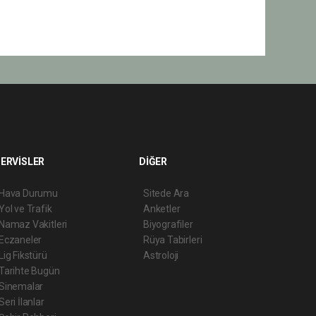
ERVİSLER
DİĞER
Hava Durumu
Sitede Ara
Yol ve Trafik
Anketler
Namaz Vakitleri
Biyografiler
Eczaneler
Rüya Tabirleri
Lig Fikstürü
Astroloji
Tarihte Bugün
Sinemalar
Seri İlanlar