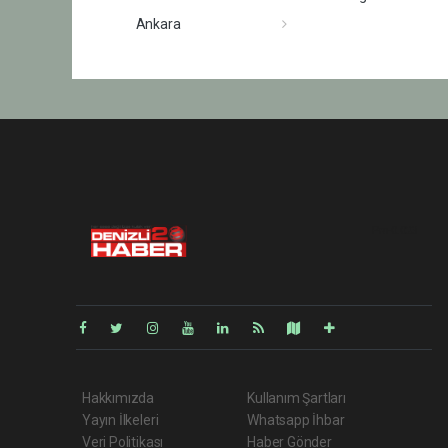
Ankara
Pro-0.023
Hakkımızda
Kullanım Şartları
Yayın İlkeleri
Whatsapp İhbar
Veri Politikası
Haber Gönder