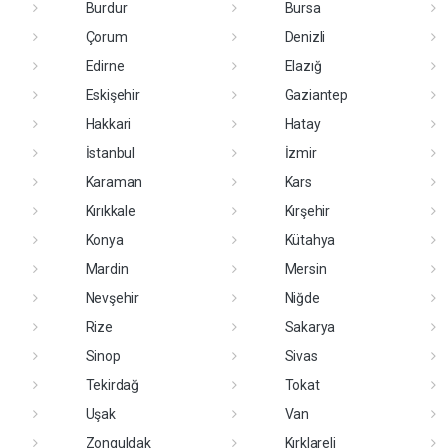
Burdur
Bursa
Çorum
Denizli
Edirne
Elazığ
Eskişehir
Gaziantep
Hakkari
Hatay
İstanbul
İzmir
Karaman
Kars
Kırıkkale
Kırşehir
Konya
Kütahya
Mardin
Mersin
Nevşehir
Niğde
Rize
Sakarya
Sinop
Sivas
Tekirdağ
Tokat
Uşak
Van
Zonguldak
Kırklareli