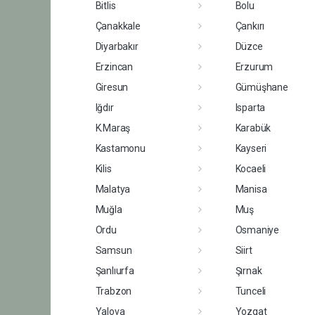
Bitlis
Bolu
Çanakkale
Çankırı
Diyarbakır
Düzce
Erzincan
Erzurum
Giresun
Gümüşhane
Iğdır
Isparta
K.Maraş
Karabük
Kastamonu
Kayseri
Kilis
Kocaeli
Malatya
Manisa
Muğla
Muş
Ordu
Osmaniye
Samsun
Siirt
Şanlıurfa
Şırnak
Trabzon
Tunceli
Yalova
Yozgat