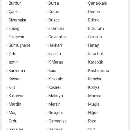
Burdur
Bursa
Çanakkale
Çankırı
Çorum
Denizli
Diyarbakır
Düzce
Edirne
Elazığ
Erzincan
Erzurum
Eskişehir
Gaziantep
Giresun
Gümüşhane
Hakkari
Hatay
Iğdır
Isparta
İstanbul
İzmir
K.Maraş
Karabük
Karaman
Kars
Kastamonu
Kayseri
Kırıkkale
Kırşehir
Kilis
Kocaeli
Konya
Kütahya
Malatya
Manisa
Mardin
Mersin
Muğla
Muş
Nevşehir
Niğde
Ordu
Osmaniye
Rize
Sakarya
Samsun
Siirt