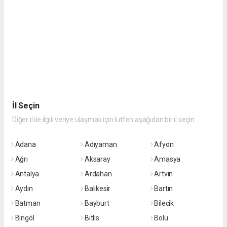
İl Seçin
Diğer il ile ilgili veriye ulaşmak için lütfen aşağıdan bir il seçin
Adana
Adıyaman
Afyon
Ağrı
Aksaray
Amasya
Antalya
Ardahan
Artvin
Aydın
Balıkesir
Bartın
Batman
Bayburt
Bilecik
Bingöl
Bitlis
Bolu