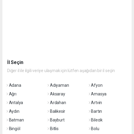
İl Seçin
Diğer il ile ilgili veriye ulaşmak için lütfen aşağıdan bir il seçin
Adana
Adıyaman
Afyon
Ağrı
Aksaray
Amasya
Antalya
Ardahan
Artvin
Aydın
Balıkesir
Bartın
Batman
Bayburt
Bilecik
Bingöl
Bitlis
Bolu