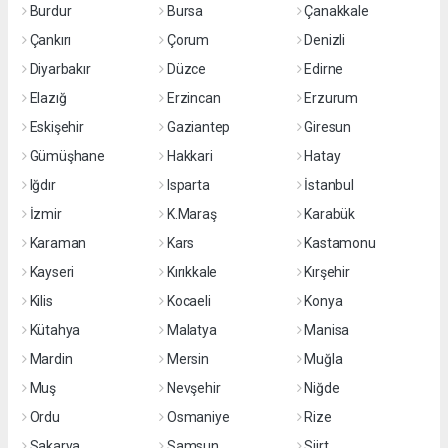
Burdur
Bursa
Çanakkale
Çankırı
Çorum
Denizli
Diyarbakır
Düzce
Edirne
Elazığ
Erzincan
Erzurum
Eskişehir
Gaziantep
Giresun
Gümüşhane
Hakkari
Hatay
Iğdır
Isparta
İstanbul
İzmir
K.Maraş
Karabük
Karaman
Kars
Kastamonu
Kayseri
Kırıkkale
Kırşehir
Kilis
Kocaeli
Konya
Kütahya
Malatya
Manisa
Mardin
Mersin
Muğla
Muş
Nevşehir
Niğde
Ordu
Osmaniye
Rize
Sakarya
Samsun
Siirt