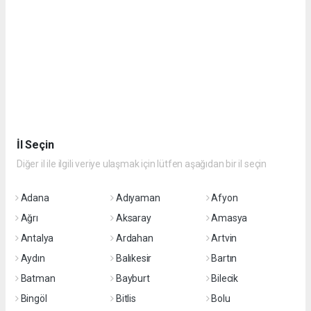
İl Seçin
Diğer il ile ilgili veriye ulaşmak için lütfen aşağıdan bir il seçin
Adana
Adıyaman
Afyon
Ağrı
Aksaray
Amasya
Antalya
Ardahan
Artvin
Aydın
Balıkesir
Bartın
Batman
Bayburt
Bilecik
Bingöl
Bitlis
Bolu