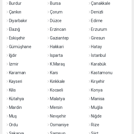
Burdur
Bursa
Çanakkale
Çankırı
Çorum
Denizli
Diyarbakır
Düzce
Edirne
Elazığ
Erzincan
Erzurum
Eskişehir
Gaziantep
Giresun
Gümüşhane
Hakkari
Hatay
Iğdır
Isparta
İstanbul
İzmir
K.Maraş
Karabük
Karaman
Kars
Kastamonu
Kayseri
Kırıkkale
Kırşehir
Kilis
Kocaeli
Konya
Kütahya
Malatya
Manisa
Mardin
Mersin
Muğla
Muş
Nevşehir
Niğde
Ordu
Osmaniye
Rize
Sakarya
Samsun
Siirt