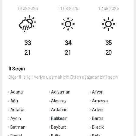
10.08.2026
11.08.2026
12.08.2026
33
34
35
21
21
20
İl Seçin
Diğer il ile ilgili veriye ulaşmak için lütfen aşağıdan bir il seçin
Adana
Adıyaman
Afyon
Ağrı
Aksaray
Amasya
Antalya
Ardahan
Artvin
Aydın
Balıkesir
Bartın
Batman
Bayburt
Bilecik