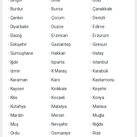
Bingöl
Bitlis
Bolu
Burdur
Bursa
Çanakkale
Çankırı
Çorum
Denizli
Diyarbakır
Düzce
Edirne
Elazığ
Erzincan
Erzurum
Eskişehir
Gaziantep
Giresun
Gümüşhane
Hakkari
Hatay
Iğdır
Isparta
İstanbul
İzmir
K.Maraş
Karabük
Karaman
Kars
Kastamonu
Kayseri
Kırıkkale
Kırşehir
Kilis
Kocaeli
Konya
Kütahya
Malatya
Manisa
Mardin
Mersin
Muğla
Muş
Nevşehir
Niğde
Ordu
Osmaniye
Rize