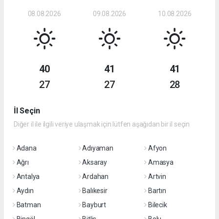
08.08.2026
09.08.2026
10.08.2026
40
41
41
27
27
28
İl Seçin
Diğer il ile ilgili veriye ulaşmak için lütfen aşağıdan bir il seçin
Adana
Adıyaman
Afyon
Ağrı
Aksaray
Amasya
Antalya
Ardahan
Artvin
Aydın
Balıkesir
Bartın
Batman
Bayburt
Bilecik