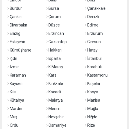
Bingöl
Bitlis
Bolu
Burdur
Bursa
Çanakkale
Çankırı
Çorum
Denizli
Diyarbakır
Düzce
Edirne
Elazığ
Erzincan
Erzurum
Eskişehir
Gaziantep
Giresun
Gümüşhane
Hakkari
Hatay
Iğdır
Isparta
İstanbul
İzmir
K.Maraş
Karabük
Karaman
Kars
Kastamonu
Kayseri
Kırıkkale
Kırşehir
Kilis
Kocaeli
Konya
Kütahya
Malatya
Manisa
Mardin
Mersin
Muğla
Muş
Nevşehir
Niğde
Ordu
Osmaniye
Rize