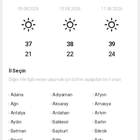
09.08.2026
10.08.2026
11.08.2026
37
38
39
21
22
24
İl Seçin
Diğer il ile ilgili veriye ulaşmak için lütfen aşağıdan bir il seçin
Adana
Adıyaman
Afyon
Ağrı
Aksaray
Amasya
Antalya
Ardahan
Artvin
Aydın
Balıkesir
Bartın
Batman
Bayburt
Bilecik