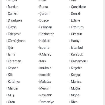
Bingöl
Bitlis
Bolu
Burdur
Bursa
Çanakkale
Çankırı
Çorum
Denizli
Diyarbakır
Düzce
Edirne
Elazığ
Erzincan
Erzurum
Eskişehir
Gaziantep
Giresun
Gümüşhane
Hakkari
Hatay
Iğdır
Isparta
İstanbul
İzmir
K.Maraş
Karabük
Karaman
Kars
Kastamonu
Kayseri
Kırıkkale
Kırşehir
Kilis
Kocaeli
Konya
Kütahya
Malatya
Manisa
Mardin
Mersin
Muğla
Muş
Nevşehir
Niğde
Ordu
Osmaniye
Rize