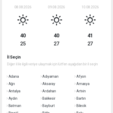
08.08.2026
09.08.2026
10.08.2026
40
40
41
25
27
27
İl Seçin
Diğer il ile ilgili veriye ulaşmak için lütfen aşağıdan bir il seçin
Adana
Adıyaman
Afyon
Ağrı
Aksaray
Amasya
Antalya
Ardahan
Artvin
Aydın
Balıkesir
Bartın
Batman
Bayburt
Bilecik