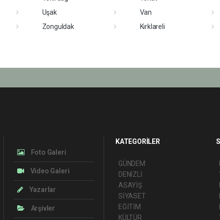
Uşak
Van
Zonguldak
Kırklareli
KATEGORİLER
S
Foto Galeri
GÜNDEM
Video Galeri
DENİZLİ
ASAYİŞ
Yazarlar
SİYASET
EĞİTİM
Arşivler
KÜLTÜR