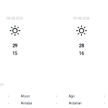
08.08.2026
09.08.2026
29
28
15
16
çin
Afyon
Ağrı
Antalya
Ardahan