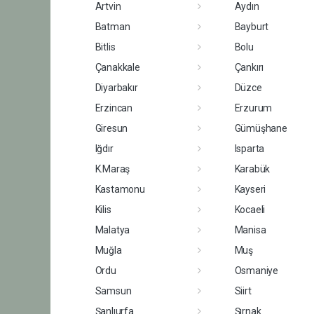
Artvin
Aydın
Batman
Bayburt
Bitlis
Bolu
Çanakkale
Çankırı
Diyarbakır
Düzce
Erzincan
Erzurum
Giresun
Gümüşhane
Iğdır
Isparta
K.Maraş
Karabük
Kastamonu
Kayseri
Kilis
Kocaeli
Malatya
Manisa
Muğla
Muş
Ordu
Osmaniye
Samsun
Siirt
Şanlıurfa
Şırnak