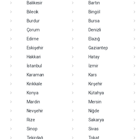
Balıkesir
Bartın
Bilecik
Bingöl
Burdur
Bursa
Çorum
Denizli
Edirne
Elazığ
Eskişehir
Gaziantep
Hakkari
Hatay
İstanbul
İzmir
Karaman
Kars
Kırıkkale
Kırşehir
Konya
Kütahya
Mardin
Mersin
Nevşehir
Niğde
Rize
Sakarya
Sinop
Sivas
Tekirdağ
Tokat