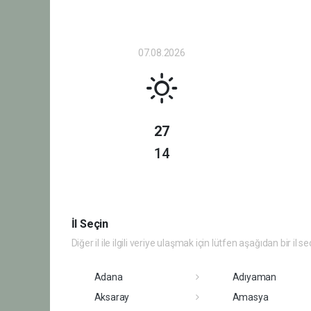
07.08.2026
27
14
İl Seçin
Diğer il ile ilgili veriye ulaşmak için lütfen aşağıdan bir il se
Adana
Adıyaman
Aksaray
Amasya