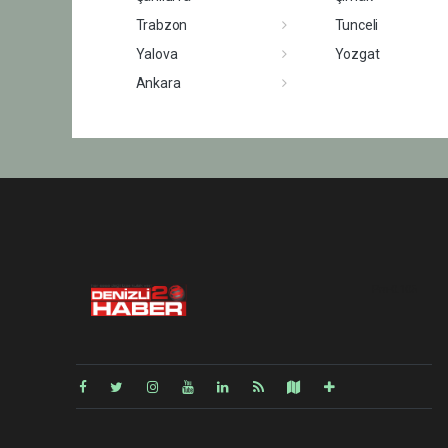
Trabzon
Tunceli
Yalova
Yozgat
Ankara
Pro-0.105