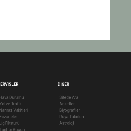
ERVİSLER
DİĞER
Hava Durumu
Sitede Ara
Yol ve Trafik
Anketler
Namaz Vakitleri
Biyografiler
Eczaneler
Rüya Tabirleri
Lig Fikstürü
Astroloji
Tarihte Bugün