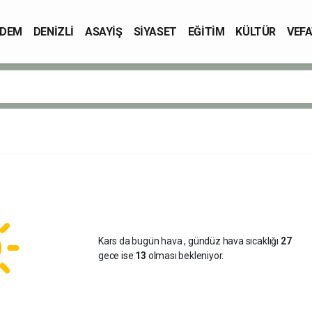
DEM
DENİZLİ
ASAYİŞ
SİYASET
EĞİTİM
KÜLTÜR
VEFA
Kars da bugün hava
, gündüz hava sıcaklığı
27
gece ise
13
olması bekleniyor.