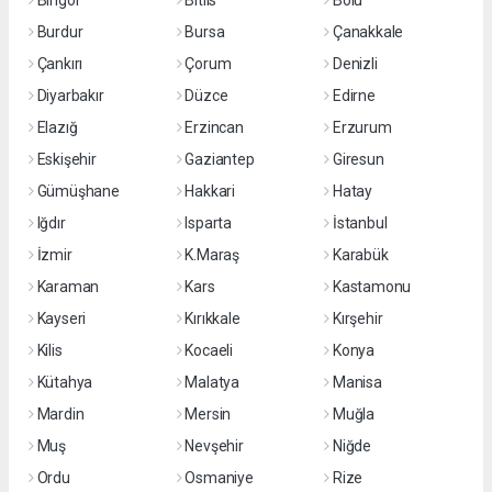
Bingöl
Bitlis
Bolu
Burdur
Bursa
Çanakkale
Çankırı
Çorum
Denizli
Diyarbakır
Düzce
Edirne
Elazığ
Erzincan
Erzurum
Eskişehir
Gaziantep
Giresun
Gümüşhane
Hakkari
Hatay
Iğdır
Isparta
İstanbul
İzmir
K.Maraş
Karabük
Karaman
Kars
Kastamonu
Kayseri
Kırıkkale
Kırşehir
Kilis
Kocaeli
Konya
Kütahya
Malatya
Manisa
Mardin
Mersin
Muğla
Muş
Nevşehir
Niğde
Ordu
Osmaniye
Rize