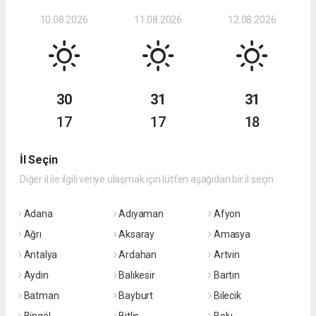
10.08.2026
11.08.2026
12.08.2026
30
31
31
17
17
18
İl Seçin
Diğer il ile ilgili veriye ulaşmak için lütfen aşağıdan bir il seçin
Adana
Adıyaman
Afyon
Ağrı
Aksaray
Amasya
Antalya
Ardahan
Artvin
Aydın
Balıkesir
Bartın
Batman
Bayburt
Bilecik