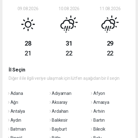
09.08.2026
10.08.2026
11.08.2026
28
31
29
21
22
22
İl Seçin
Diğer il ile ilgili veriye ulaşmak için lütfen aşağıdan bir il seçin
Adana
Adıyaman
Afyon
Ağrı
Aksaray
Amasya
Antalya
Ardahan
Artvin
Aydın
Balıkesir
Bartın
Batman
Bayburt
Bilecik