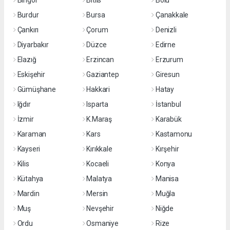
Bingöl
Bitlis
Bolu
Burdur
Bursa
Çanakkale
Çankırı
Çorum
Denizli
Diyarbakır
Düzce
Edirne
Elazığ
Erzincan
Erzurum
Eskişehir
Gaziantep
Giresun
Gümüşhane
Hakkari
Hatay
Iğdır
Isparta
İstanbul
İzmir
K.Maraş
Karabük
Karaman
Kars
Kastamonu
Kayseri
Kırıkkale
Kırşehir
Kilis
Kocaeli
Konya
Kütahya
Malatya
Manisa
Mardin
Mersin
Muğla
Muş
Nevşehir
Niğde
Ordu
Osmaniye
Rize