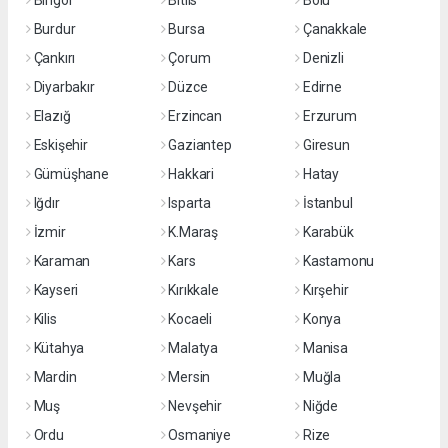
Bingöl
Bitlis
Bolu
Burdur
Bursa
Çanakkale
Çankırı
Çorum
Denizli
Diyarbakır
Düzce
Edirne
Elazığ
Erzincan
Erzurum
Eskişehir
Gaziantep
Giresun
Gümüşhane
Hakkari
Hatay
Iğdır
Isparta
İstanbul
İzmir
K.Maraş
Karabük
Karaman
Kars
Kastamonu
Kayseri
Kırıkkale
Kırşehir
Kilis
Kocaeli
Konya
Kütahya
Malatya
Manisa
Mardin
Mersin
Muğla
Muş
Nevşehir
Niğde
Ordu
Osmaniye
Rize