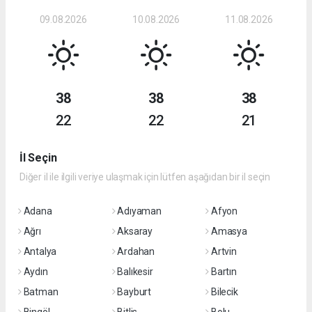
09.08.2026
10.08.2026
11.08.2026
38
38
38
22
22
21
İl Seçin
Diğer il ile ilgili veriye ulaşmak için lütfen aşağıdan bir il seçin
Adana
Adıyaman
Afyon
Ağrı
Aksaray
Amasya
Antalya
Ardahan
Artvin
Aydın
Balıkesir
Bartın
Batman
Bayburt
Bilecik