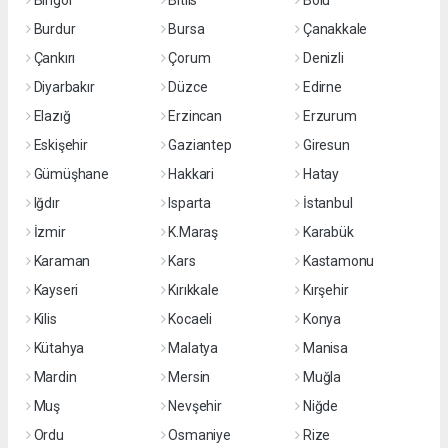
Bingöl
Bitlis
Bolu
Burdur
Bursa
Çanakkale
Çankırı
Çorum
Denizli
Diyarbakır
Düzce
Edirne
Elazığ
Erzincan
Erzurum
Eskişehir
Gaziantep
Giresun
Gümüşhane
Hakkari
Hatay
Iğdır
Isparta
İstanbul
İzmir
K.Maraş
Karabük
Karaman
Kars
Kastamonu
Kayseri
Kırıkkale
Kırşehir
Kilis
Kocaeli
Konya
Kütahya
Malatya
Manisa
Mardin
Mersin
Muğla
Muş
Nevşehir
Niğde
Ordu
Osmaniye
Rize