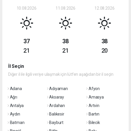
10.08.2026
11.08.2026
12.08.2026
37
38
38
21
21
20
İl Seçin
Diğer il ile ilgili veriye ulaşmak için lütfen aşağıdan bir il seçin
Adana
Adıyaman
Afyon
Ağrı
Aksaray
Amasya
Antalya
Ardahan
Artvin
Aydın
Balıkesir
Bartın
Batman
Bayburt
Bilecik