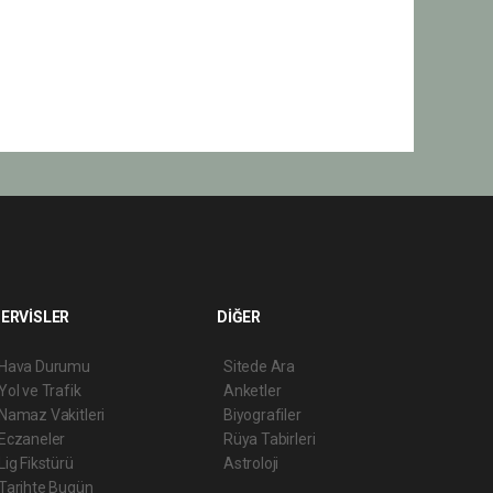
ERVİSLER
DİĞER
Hava Durumu
Sitede Ara
Yol ve Trafik
Anketler
Namaz Vakitleri
Biyografiler
Eczaneler
Rüya Tabirleri
Lig Fikstürü
Astroloji
Tarihte Bugün