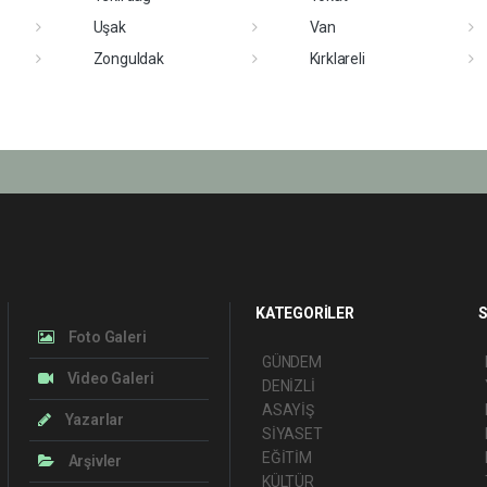
Uşak
Van
Zonguldak
Kırklareli
KATEGORİLER
S
Foto Galeri
GÜNDEM
Video Galeri
DENİZLİ
ASAYİŞ
Yazarlar
SİYASET
EĞİTİM
Arşivler
KÜLTÜR