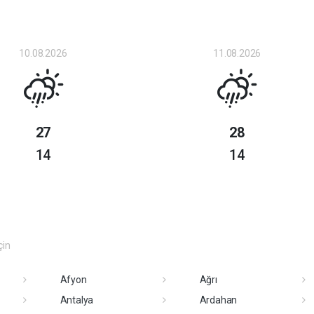
10.08.2026
11.08.2026
27
28
14
14
çin
Afyon
Ağrı
Antalya
Ardahan