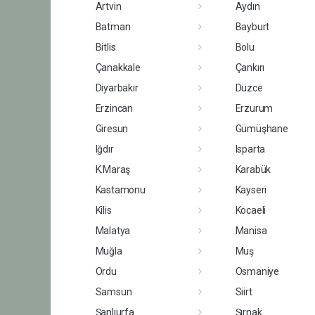
Artvin
Aydın
Batman
Bayburt
Bitlis
Bolu
Çanakkale
Çankırı
Diyarbakır
Düzce
Erzincan
Erzurum
Giresun
Gümüşhane
Iğdır
Isparta
K.Maraş
Karabük
Kastamonu
Kayseri
Kilis
Kocaeli
Malatya
Manisa
Muğla
Muş
Ordu
Osmaniye
Samsun
Siirt
Şanlıurfa
Şırnak