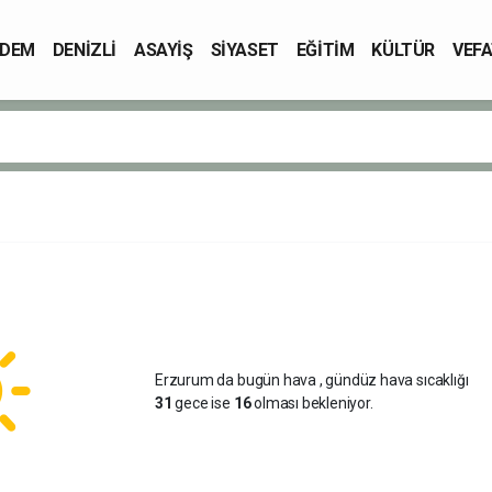
DEM
DENİZLİ
ASAYİŞ
SİYASET
EĞİTİM
KÜLTÜR
VEFA
Erzurum da bugün hava
, gündüz hava sıcaklığı
31
gece ise
16
olması bekleniyor.