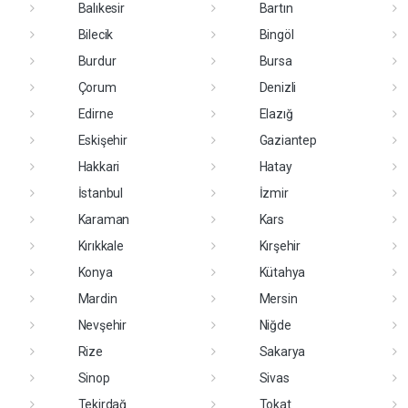
Balıkesir
Bartın
Bilecik
Bingöl
Burdur
Bursa
Çorum
Denizli
Edirne
Elazığ
Eskişehir
Gaziantep
Hakkari
Hatay
İstanbul
İzmir
Karaman
Kars
Kırıkkale
Kırşehir
Konya
Kütahya
Mardin
Mersin
Nevşehir
Niğde
Rize
Sakarya
Sinop
Sivas
Tekirdağ
Tokat