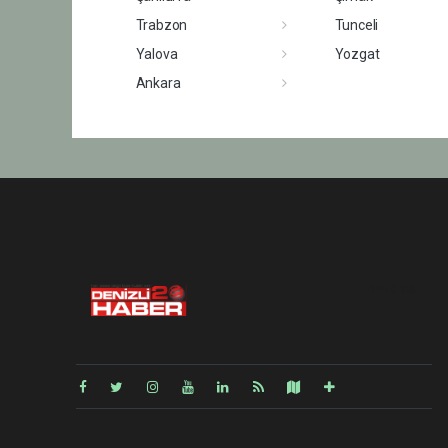
Trabzon
Tunceli
Yalova
Yozgat
Ankara
Pro-0.138