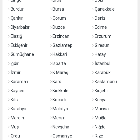
Bingöl
Bitlis
Bolu
Burdur
Bursa
Çanakkale
Çankırı
Çorum
Denizli
Diyarbakır
Düzce
Edirne
Elazığ
Erzincan
Erzurum
Eskişehir
Gaziantep
Giresun
Gümüşhane
Hakkari
Hatay
Iğdır
Isparta
İstanbul
İzmir
K.Maraş
Karabük
Karaman
Kars
Kastamonu
Kayseri
Kırıkkale
Kırşehir
Kilis
Kocaeli
Konya
Kütahya
Malatya
Manisa
Mardin
Mersin
Muğla
Muş
Nevşehir
Niğde
Ordu
Osmaniye
Rize