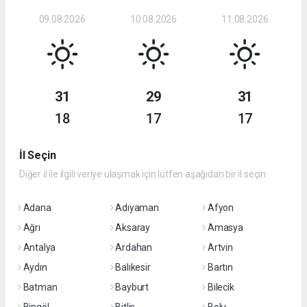
09.08.2026
10.08.2026
11.08.2026
31
29
31
18
17
17
İl Seçin
Diğer il ile ilgili veriye ulaşmak için lütfen aşağıdan bir il seçin
Adana
Adıyaman
Afyon
Ağrı
Aksaray
Amasya
Antalya
Ardahan
Artvin
Aydın
Balıkesir
Bartın
Batman
Bayburt
Bilecik