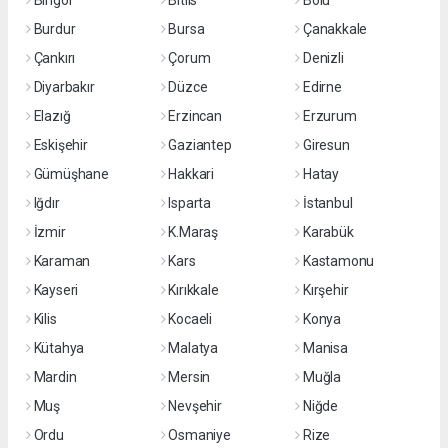
Bingöl
Bitlis
Bolu
Burdur
Bursa
Çanakkale
Çankırı
Çorum
Denizli
Diyarbakır
Düzce
Edirne
Elazığ
Erzincan
Erzurum
Eskişehir
Gaziantep
Giresun
Gümüşhane
Hakkari
Hatay
Iğdır
Isparta
İstanbul
İzmir
K.Maraş
Karabük
Karaman
Kars
Kastamonu
Kayseri
Kırıkkale
Kırşehir
Kilis
Kocaeli
Konya
Kütahya
Malatya
Manisa
Mardin
Mersin
Muğla
Muş
Nevşehir
Niğde
Ordu
Osmaniye
Rize