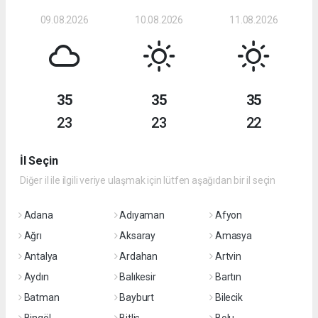
09.08.2026
10.08.2026
11.08.2026
35
35
35
23
23
22
İl Seçin
Diğer il ile ilgili veriye ulaşmak için lütfen aşağıdan bir il seçin
Adana
Adıyaman
Afyon
Ağrı
Aksaray
Amasya
Antalya
Ardahan
Artvin
Aydın
Balıkesir
Bartın
Batman
Bayburt
Bilecik