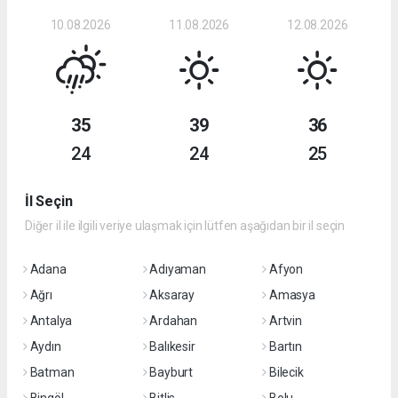
10.08.2026
11.08.2026
12.08.2026
35
39
36
24
24
25
İl Seçin
Diğer il ile ilgili veriye ulaşmak için lütfen aşağıdan bir il seçin
Adana
Adıyaman
Afyon
Ağrı
Aksaray
Amasya
Antalya
Ardahan
Artvin
Aydın
Balıkesir
Bartın
Batman
Bayburt
Bilecik