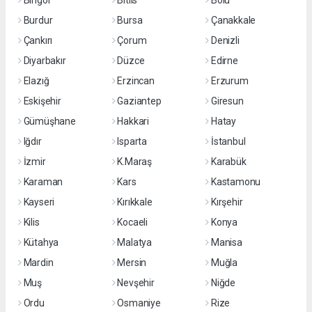
Bingöl
Bitlis
Bolu
Burdur
Bursa
Çanakkale
Çankırı
Çorum
Denizli
Diyarbakır
Düzce
Edirne
Elazığ
Erzincan
Erzurum
Eskişehir
Gaziantep
Giresun
Gümüşhane
Hakkari
Hatay
Iğdır
Isparta
İstanbul
İzmir
K.Maraş
Karabük
Karaman
Kars
Kastamonu
Kayseri
Kırıkkale
Kırşehir
Kilis
Kocaeli
Konya
Kütahya
Malatya
Manisa
Mardin
Mersin
Muğla
Muş
Nevşehir
Niğde
Ordu
Osmaniye
Rize