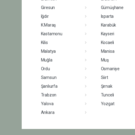
Giresun
Gümüşhane
Iğdır
Isparta
K.Maraş
Karabük
Kastamonu
Kayseri
Kilis
Kocaeli
Malatya
Manisa
Muğla
Muş
Ordu
Osmaniye
Samsun
Siirt
Şanlıurfa
Şırnak
Trabzon
Tunceli
Yalova
Yozgat
Ankara