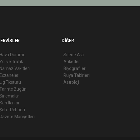
ERVİSLER
DİĞER
Hava Durumu
Sitede Ara
Yol ve Trafik
Anketler
Namaz Vakitleri
Biyografiler
Eczaneler
Rüya Tabirleri
Lig Fikstürü
Astroloji
Tarihte Bugün
Sinemalar
Seri İlanlar
Şehir Rehberi
Gazete Manşetleri