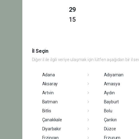
29
15
İl Seçin
Diğer il ile ilgili veriye ulaşmak için lütfen aşağıdan bir il se
Adana
Adıyaman
Aksaray
Amasya
Artvin
Aydın
Batman
Bayburt
Bitlis
Bolu
Çanakkale
Çankırı
Diyarbakır
Düzce
Erzincan
Erzurum