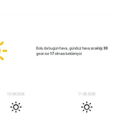
Bolu da bugün hava
, gündüz hava sıcaklığı
30
gece ise
17
olması bekleniyor.
10.08.2026
11.08.2026