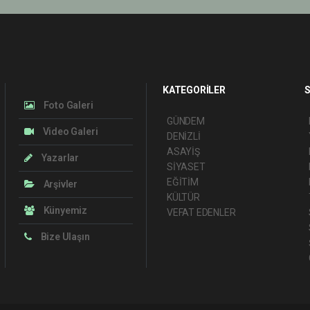
KATEGORİLER
S
Foto Galeri
GÜNDEM
Video Galeri
DENİZLİ
ASAYİŞ
Yazarlar
SİYASET
EĞİTİM
Arşivler
KÜLTÜR
Künyemiz
VEFAT EDENLER
Bize Ulaşın