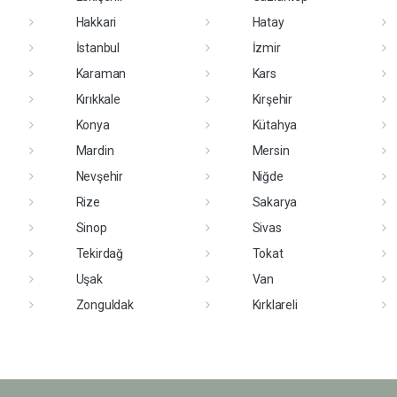
Hakkari
Hatay
İstanbul
İzmir
Karaman
Kars
Kırıkkale
Kırşehir
Konya
Kütahya
Mardin
Mersin
Nevşehir
Niğde
Rize
Sakarya
Sinop
Sivas
Tekirdağ
Tokat
Uşak
Van
Zonguldak
Kırklareli