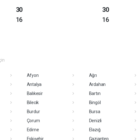
30
30
16
16
çin
Afyon
Ağrı
Antalya
Ardahan
Balıkesir
Bartın
Bilecik
Bingöl
Burdur
Bursa
Çorum
Denizli
Edirne
Elazığ
Eskişehir
Gaziantep